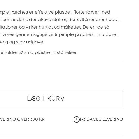
mple Patches er effektive plastre i flotte farver med
, som indeholder aktive stoffer, der udtørrer urenheder,
itationer og virker hurtigt og målrettet. De er lige så
m vores gennemsigtige anti-pimple patches – nu bare i
erig og sjov udgave.
holder 32 små plastre i 2 størrelser.
LÆG I KURV
EVERING OVER 300 KR
1-3 DAGES LEVERING