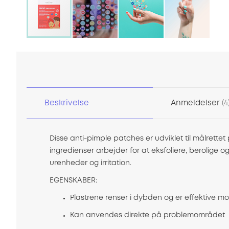
Gå
til
starten
af
billedgalleriet
Beskrivelse
Anmeldelser
4
Disse anti-pimple patches er udviklet til målrett
ingredienser arbejder for at eksfoliere, berolige o
urenheder og irritation.
EGENSKABER:
Plastrene renser i dybden og er effektive
Kan anvendes direkte på problemområdet