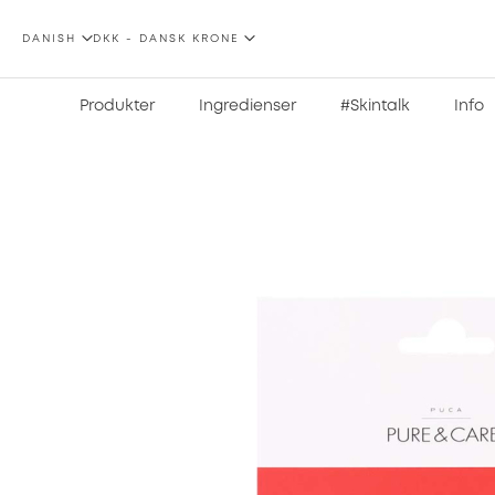
SPROG
VALUTA
DANISH
DKK - DANSK KRONE
Produkter
Ingredienser
#Skintalk
Info
Gå
til
slutningen
af
billedgalleriet