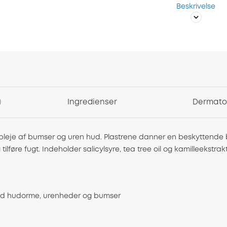
Beskrivelse
Ingredienser
Dermatol
et pleje af bumser og uren hud. Plastrene danner en beskyttende
g tilføre fugt. Indeholder salicylsyre, tea tree oil og kamilleek
 mod hudorme, urenheder og bumser