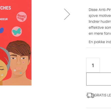
Disse Anti-Pi
sjove motiver
lindrer hudirr
effektive so
en mere farv
En pakke inde
GRATIS L