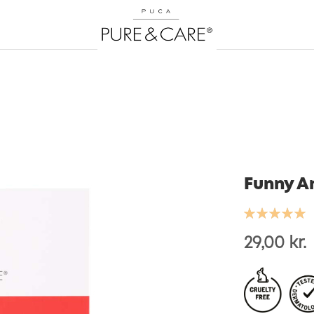
Funny A
Bedømmelse:
100
100
% of
29,00 kr.