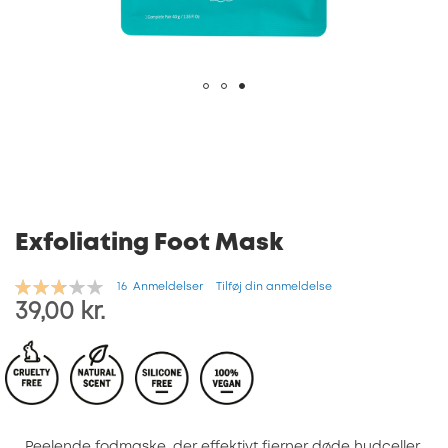
Gå
til
starten
af
billedgalleriet
Exfoliating Foot Mask
Bedømmelse:
16
Anmeldelser
Tilføj din anmeldelse
55
100
% of
39,00 kr.
Peelende fodmaske, der effektivt fjerner døde hudceller