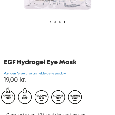
Gå
til
starten
af
billedgalleriet
EGF Hydrogel Eye Mask
Vær den første til at anmelde dette produkt
19,00 kr.
Øjenmaske med EGF-peptider, der f
remmer