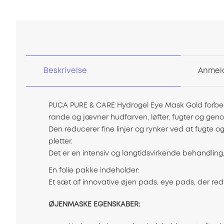
starten
af
billedgalleriet
Beskrivelse
Anmel
PUCA PURE & CARE Hydrogel Eye Mask Gold forbedrer
rande og jævner hudfarven, løfter, fugter og gen
Den reducerer fine linjer og rynker ved at fugte 
pletter.
Det er en intensiv og langtidsvirkende behandling
En folie pakke indeholder:
Et sæt af innovative øjen pads, eye pads, der re
ØJENMASKE EGENSKABER: