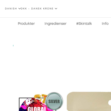
SPROG
VALUTA
DANISH
DKK - DANSK KRONE
Produkter
Ingredienser
#Skintalk
Info
Gå
til
slutningen
af
billedgalleriet