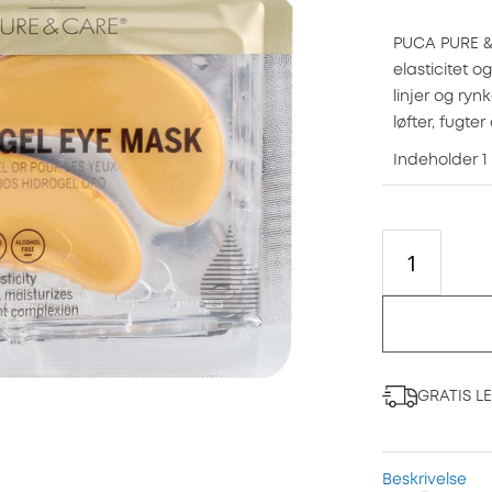
PUCA PURE &
elasticitet o
linjer og ry
løfter, fugt
Indeholder 1
GRATIS L
Beskrivelse