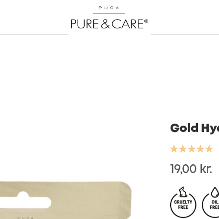
Gold Hy
Bedømmelse:
94
100
% of
19,00 kr.