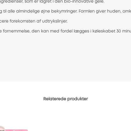
gredienser, som er lagret i den bio-innovative gele.
g til alle almindelige øjne bekymringer. Formlen giver huden, om
re forekomsten af udtrykslinjer.
e fornemmelse, den kan med fordel lægges i køleskabet 30 minut
Relaterede produkter