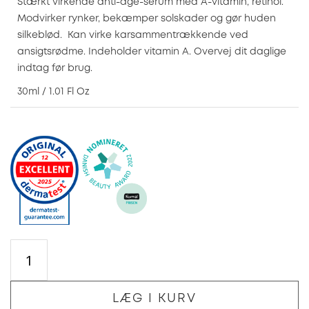
Stærkt virkende anti-age-serum med A-vitamin, retinol.
Modvirker rynker, bekæmper solskader og gør huden
silkeblød. Kan virke karsammentrækkende ved
ansigtsrødme. Indeholder vitamin A. Overvej dit daglige
indtag før brug.
30ml / 1.01 Fl Oz
LÆG I KURV