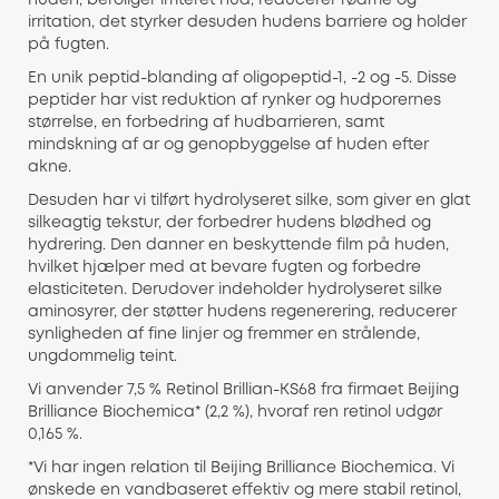
huden, beroliger irriteret hud, reducerer rødme og
irritation, det styrker desuden hudens barriere og holder
på fugten.
En unik peptid-blanding af oligopeptid-1, -2 og -5. Disse
peptider har vist reduktion af rynker og hudporernes
størrelse, en forbedring af hudbarrieren, samt
mindskning af ar og genopbyggelse af huden efter
akne.
Desuden har vi tilført hydrolyseret silke, som giver en glat
silkeagtig tekstur, der forbedrer hudens blødhed og
hydrering. Den danner en beskyttende film på huden,
hvilket hjælper med at bevare fugten og forbedre
elasticiteten. Derudover indeholder hydrolyseret silke
aminosyrer, der støtter hudens regenerering, reducerer
synligheden af fine linjer og fremmer en strålende,
ungdommelig teint.
Vi anvender 7,5 % Retinol Brillian-KS68 fra firmaet Beijing
Brilliance Biochemica* (2,2 %), hvoraf ren retinol udgør
0,165 %.
*Vi har ingen relation til Beijing Brilliance Biochemica. Vi
ønskede en vandbaseret effektiv og mere stabil retinol,