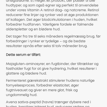
ansigtsrødme. Et meget let produkt, der passer til alle
hudtyper, og som også egner sig perfekt til anvendelse
under vores Vitamin A retinol dag- og natcreme. Retinol
reducerer fine linjer og rynker ved at øge produktionen
af ​​kollagen. Det øger blodcirkulationen i huden, hvilket
forbedrer hudfarven. Yderligere fordele er falmende
alderspletter og en blødere hud.
Det tager fra tre til seks måneders regelmæssig brug, før
forbedringer i rynker er tydelige – og de bedste
resultater opnås efter seks til tolv måneder brug.
Dette serum er tilført:
Majsgluten-aminosyrer, en fugtbinder, der tiltrækker og
fastholder fugt for at give hydrering, hvilket resulterer i
glattere og blødere hud.
Fermenteret gærekstrakt stimulerer hudens naturlige
fornyelsesproces, forbedrer elasticitet, øger
fugtniveauet og giver en mere glat, frisk og
ungdommelig hud.
Avena sativa-peptid (havre) trænger dybere ned i