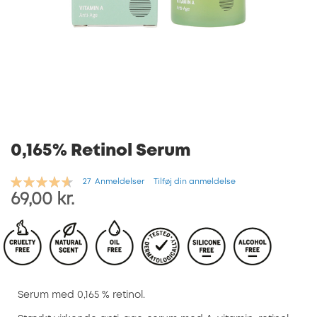
Gå
til
starten
af
billedgalleriet
0,165% Retinol Serum
Bedømmelse:
27
Anmeldelser
Tilføj din anmeldelse
93
100
% of
69,00 kr.
Serum med 0,165 % retinol.