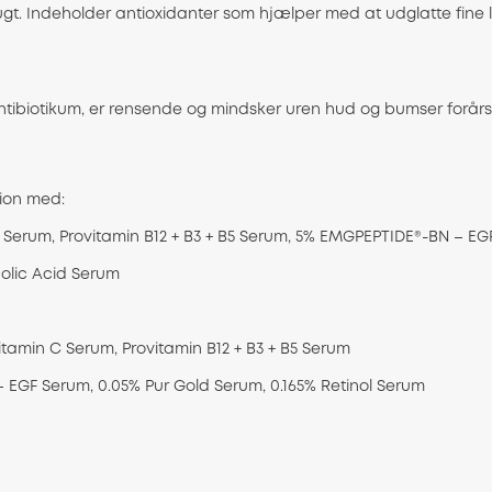
fugt. Indeholder antioxidanter som hjælper med at udglatte fine l
tibiotikum, er rensende og mindsker uren hud og bumser forårsa
ion med:
 Serum, Provitamin B12 + B3 + B5 Serum, 5% EMGPEPTIDE®-BN – E
colic Acid Serum
tamin C Serum, Provitamin B12 + B3 + B5 Serum
EGF Serum, 0.05% Pur Gold Serum, 0.165% Retinol Serum