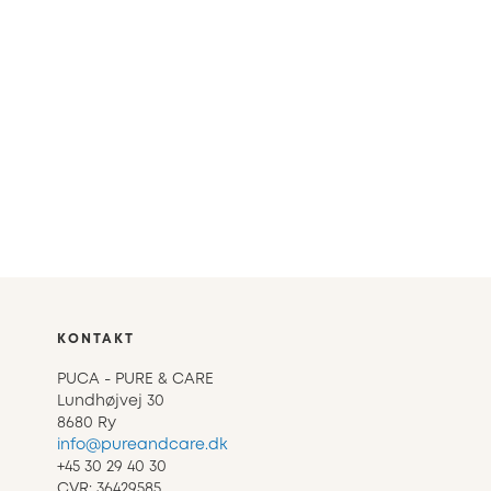
KONTAKT
PUCA - PURE & CARE
Lundhøjvej 30
8680 Ry
info@pureandcare.dk
+45 30 29 40 30
CVR: 36429585