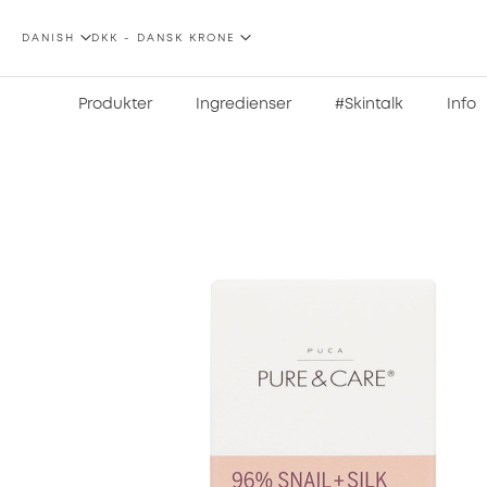
SPROG
VALUTA
DANISH
DKK - DANSK KRONE
Produkter
Ingredienser
#Skintalk
Info
Gå
til
slutningen
af
billedgalleriet