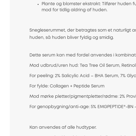
Plante og blomster ekstrakt: Tilfører huden 
mod for tidlig aldring af huden.
Snegleserummet, der betragtes som et naturligt an
huden, så huden bliver fyldig og smidig.
Dette serum kan med fordel anvendes i kombinat
Mod udbrud/uren hud: Tea Tree Oil Serum, Retinol
For peeling: 2% Salicylic Acid – BHA Serum, 7% Gly
For fylde: Collagen + Peptide Serum
Mod mørke pletter/pigmentpletter/rødme: 2% Provi
For genopbygning/anti-age: 5% EMGPEPTIDE®-BN – 
Kan anvendes af alle hudtyper.