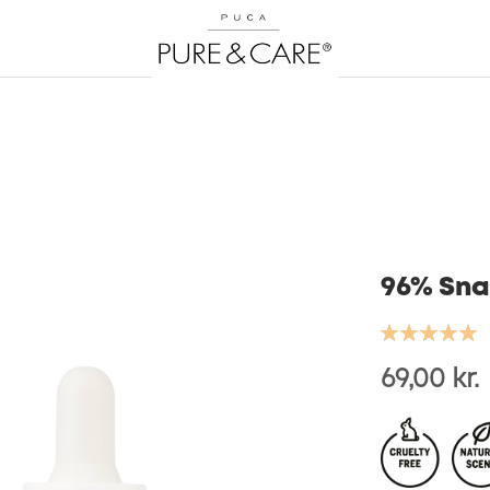
96% Snai
Bedømmelse:
99
100
% of
69,00 kr.