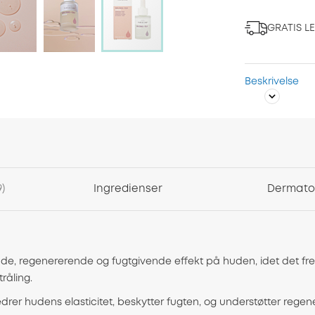
GRATIS L
Beskrivelse
9
Ingredienser
Dermatol
nde, regenererende og fugtgivende effekt på huden, idet det fre
råling.
orbedrer hudens elasticitet, beskytter fugten, og understøtter rege