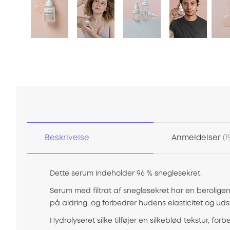
Gå
til
starten
af
billedgalleriet
Beskrivelse
Anmeldelser
1
Dette serum indeholder 96 % sneglesekret.
Serum med filtrat af sneglesekret har en berolige
på aldring, og forbedrer hudens elasticitet og udst
Hydrolyseret silke tilføjer en silkeblød tekstur, f