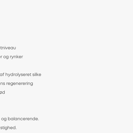
gtniveau
er og rynker
af hydrolyseret silke
ns regenerering
lød
e og balancerende.
stighed.